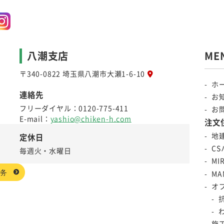
八潮支店
ME
〒340-0822 埼玉県八潮市大瀬1-6-10
ホ
連絡先
お
フリーダイヤル：
0120-775-411
お
E-mail：
yashio@chiken-h.com
注文
地
定休日
C
毎週火・水曜日
MIR
服务
MA
オ
施