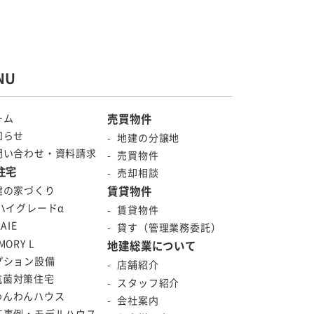
NU
ーム
売買物件
知らせ
地建の分譲地
問い合わせ・資料請求
売買物件
住宅
売却相談
建の家づくり
賃貸物件
Sハイグレードα
賃貸物件
AIE
貸す（管理業務委託）
MORY L
地建総業について
プション設備
店舗紹介
抗菌対策住宅
スタッフ紹介
わんわんハウス
会社案内
工事例・モデルハウス